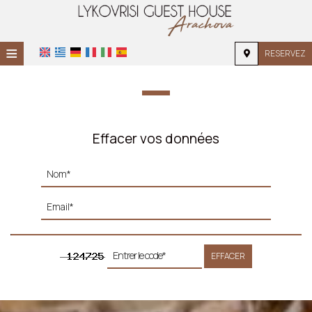
≡
RESERVEZ
ACCUEIL
EMPLACEMENT
HÉBERGEMENT
Effacer vos données
INSTALLATIONS
GALERIE
EFFACER