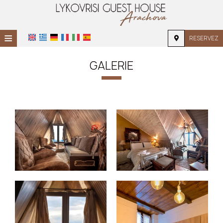
≡
RESERVEZ
ACCUEIL
GALERIE
EMPLACEMENT
HÉBERGEMENT
INSTALLATIONS
GALERIE